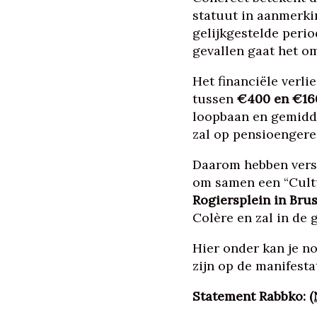
statuut in aanmerkin
gelijkgestelde peri
gevallen gaat het 
Het financiële verli
tussen
€400 en €16
loopbaan en gemidd
zal op pensioengere
Daarom hebben versc
om samen een “Cult
Rogiersplein in Bru
Colère en zal in de
Hier onder kan je n
zijn op de manifesta
Statement Rabbko:
(