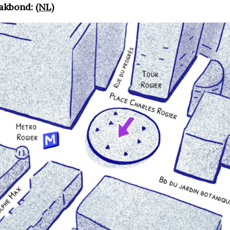
vakbond:
(NL)