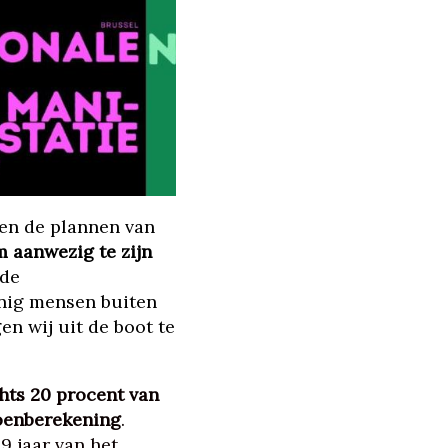
gen de plannen van
m aanwezig te zijn
 de
inig mensen buiten
en wij uit de boot te
hts 20 procent van
oenberekening
.
9 jaar van het