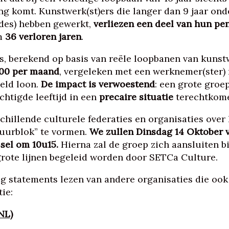
g komt. Kunstwerk(st)ers die langer dan 9 jaar onde
odes) hebben gewerkt,
verliezen een deel van hun pe
om
36 verloren jaren
.
es, berekend op basis van reële loopbanen van kunstw
00 per maand
, vergeleken met een werknemer(ster) 
eld loon.
De impact is verwoestend
: een grote groe
chtigde leeftijd in een
precaire situatie
terechtkom
hillende culturele federaties en organisaties over 
uurblok” te vormen.
We zullen Dinsdag 14 Oktober 
ssel om 10u15.
Hierna zal de groep zich aansluiten 
 grote lijnen begeleid worden door SETCa Culture.
og statements lezen van andere organisaties die oo
tie:
NL)