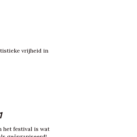
istieke vrijheid in
1
 het festival is wat
als geörganiseerd!