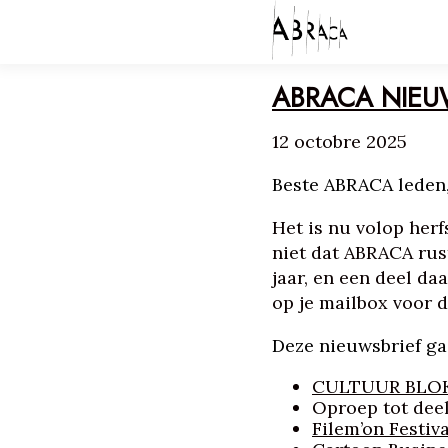
ABRACA NIEUW
12 octobre 2025
HOME
ACTIONS
Beste ABRACA leden
NEWS
ABOUT
Het is nu volop herf
CONTACT
niet dat ABRACA rus
jaar, en een deel d
op je mailbox voor 
Deze nieuwsbrief ga
CULTUUR BLOK
Oproep tot dee
Filem’on Festiva