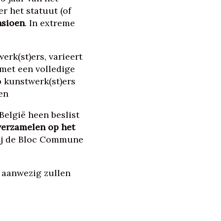
r het statuut (of
nsioen
. In extreme
erk(st)ers, varieert
met een volledige
p kunstwerk(st)ers
en
België heen beslist
verzamelen op het
bij de Bloc Commune
k aanwezig zullen