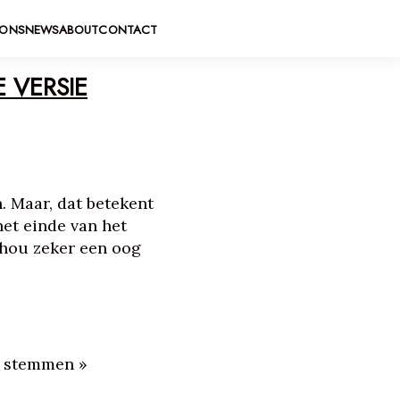
IONS
NEWS
ABOUT
CONTACT
 VERSIE
n. Maar, dat betekent
het einde van het
 hou zeker een oog
e stemmen »