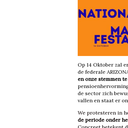
Op 14 Oktober zal er
de federale ARIZON
en onze stemmen te 
pensioenhervorming 
de sector zich bewus
vallen en staat er o
We protesteren in h
de periode onder h
Concreet betekent di