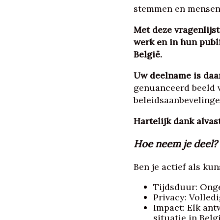
stemmen en mensenre
Met deze vragenlijst
werk en in hun publi
België.
Uw deelname is daar
genuanceerd beeld v
beleidsaanbevelingen
Hartelijk dank alva
Hoe neem je deel?
Ben je actief als ku
Tijdsduur: Ong
Privacy: Volled
Impact: Elk ant
situatie in Belgi