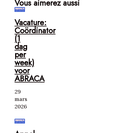
Vous aimerez aussi
Vacature:
Coördinator
(1
dag
per
week)
voor
ABRACA
29
mars
2026