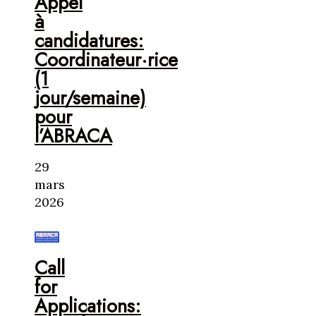
Appel
à
candidatures:
Coordinateur·rice
(1
jour/semaine)
pour
l’ABRACA
29
mars
2026
Call
for
Applications: