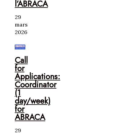
l’ABRACA
29
mars
2026
Call
for
Applications:
Coordinator
(1
day/week)
for
ABRACA
29