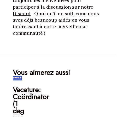
toujours les bienvenu·e·s pour
participer à la discussion sur notre
Discord
. Quoi qu’il en soit, vous nous
avez déjà beaucoup aidés en vous
intéressant à notre merveilleuse
communauté !
Vous aimerez aussi
Vacature:
Coördinator
(1
dag