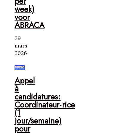
per
week)
voor
ABRACA
29
mars
2026
Appel
à
candidatures:
Coordinateur·rice
(1
jour/semaine)
pour