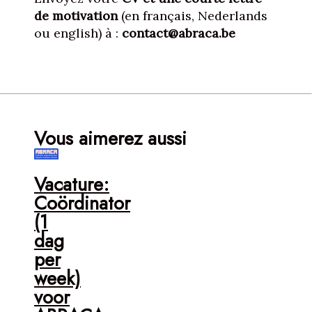
de motivation
(en français, Nederlands
ou english) à :
contact@abraca.be
Vous aimerez aussi
Vacature:
Coördinator
(1
dag
per
week)
voor