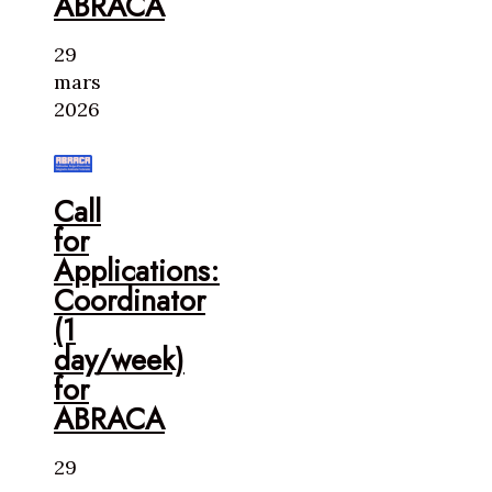
ABRACA
29
mars
2026
Call
for
Applications:
Coordinator
(1
day/week)
for
ABRACA
29